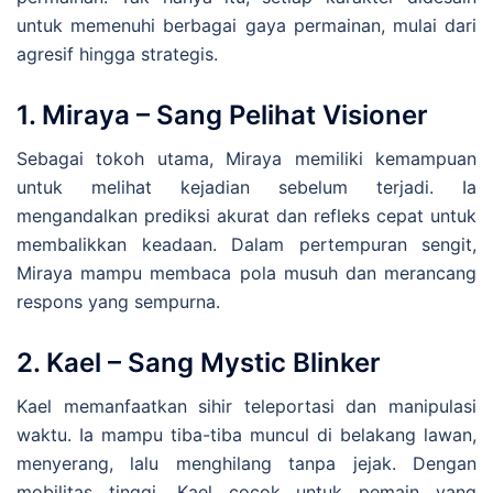
untuk memenuhi berbagai gaya permainan, mulai dari
agresif hingga strategis.
1. Miraya – Sang Pelihat Visioner
Sebagai tokoh utama, Miraya memiliki kemampuan
untuk melihat kejadian sebelum terjadi. Ia
mengandalkan prediksi akurat dan refleks cepat untuk
membalikkan keadaan. Dalam pertempuran sengit,
Miraya mampu membaca pola musuh dan merancang
respons yang sempurna.
2. Kael – Sang Mystic Blinker
Kael memanfaatkan sihir teleportasi dan manipulasi
waktu. Ia mampu tiba-tiba muncul di belakang lawan,
menyerang, lalu menghilang tanpa jejak. Dengan
mobilitas tinggi, Kael cocok untuk pemain yang